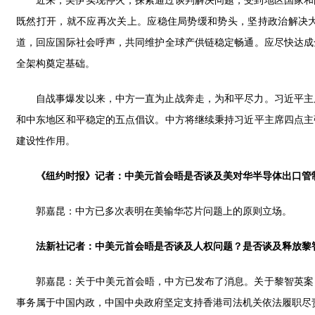
近来，美伊实现停火，探索通过谈判解决问题，受到地区国家和
既然打开，就不应再次关上。应稳住局势缓和势头，坚持政治解决
道，回应国际社会呼声，共同维护全球产供链稳定畅通。应尽快达成
全架构奠定基础。
自战事爆发以来，中方一直为止战奔走，为和平尽力。习近平主
和中东地区和平稳定的五点倡议。中方将继续秉持习近平主席四点主
建设性作用。
《纽约时报》记者：中美元首会晤是否谈及美对华半导体出口管
郭嘉昆：中方已多次表明在美输华芯片问题上的原则立场。
法新社记者：中美元首会晤是否谈及人权问题？是否谈及释放黎
郭嘉昆：关于中美元首会晤，中方已发布了消息。关于黎智英案
事务属于中国内政，中国中央政府坚定支持香港司法机关依法履职尽