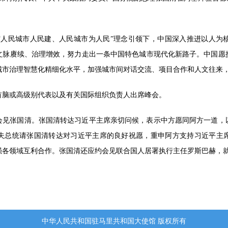
“人民城市人民建、人民城市为人民”理念引领下，中国深入推进以人为
文脉赓续、治理增效，努力走出一条中国特色城市现代化新路子。中国愿
城市治理智慧化精细化水平，加强城市间对话交流、项目合作和人文往来
首脑或高级别代表以及有关国际组织负责人出席峰会。
会见张国清。张国清转达习近平主席亲切问候，表示中方愿同阿方一道，
夫总统请张国清转达对习近平主席的良好祝愿，重申阿方支持习近平主
强各领域互利合作。张国清还应约会见联合国人居署执行主任罗斯巴赫，
中华人民共和国驻马里共和国大使馆 版权所有