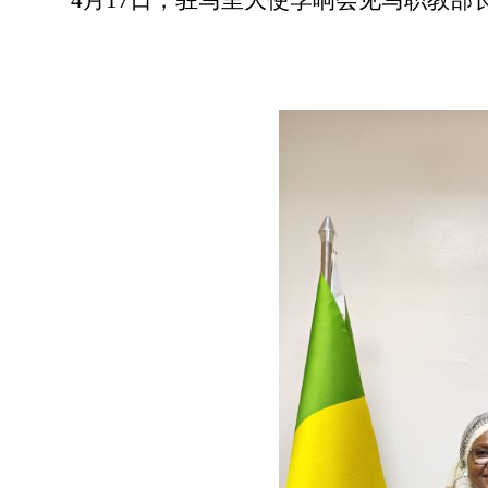
4
月
17
日，
驻马里大使
李响会见马
职教部