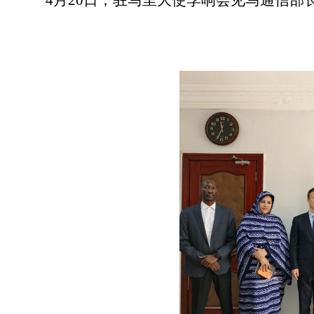
4
月
20
日，驻马里大使李响
会见马通信部