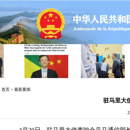
首页
>
最新要闻
驻马里大
2