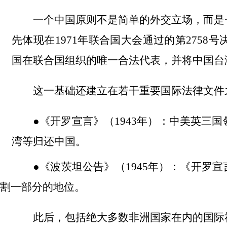
一个中国原则不是简单的外交立场，而是
先体现在
1971
年联合国大会通过的第
2758
号
国在联合国组织的唯一合法代表，并将中国台
这一基础还建立在若干重要国际法律文件
●《
开
罗宣言》（1943年）：中美英三
湾等归还中国。
●
《波茨
坦公告》（1945年）：《开罗
割一部分的地位。
此后，包括绝大多数非洲国家在内的国际