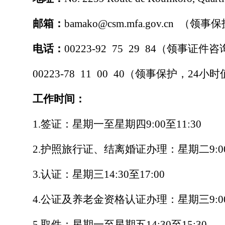
邮箱：
bamako@csm.mfa.gov.cn
（领事保
电话：
00
2
23-92
75
29
84（领事证件咨
00223-78
11
00
40（
领事保护，
24小时
工作时间：
1.签证
：
星期一至星期四
9:00
至
11:30
2.
护照旅行证、结离婚证办理
：
星期二
9:0
3.
认证
：
星期三
14:30至17:00
4.
公证及养老金资格认证办理
：
星期三
9:
5.取件：
星期一至星期五
14:30至15:30