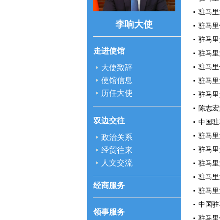
驻马里
李响大使
驻马里
驻马里
走进使馆
驻马里
驻马里
大使致辞
使馆信息
驻马里
历任大使
驻马里
陈志宏
双边交往
中国驻
驻马里
政治关系
驻马里
经贸往来
人文交流
驻马里
驻马里
经商服务
驻马里
中国驻
领事服务
驻马里